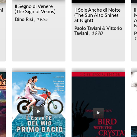
Il Segno di Venere
ni
Il Sole Anche di Notte
I
(The Sign of Venus)
(The Sun Also Shines
M
Dino Risi
,
1955
at Night)
A
M
Paolo Taviani & Vittorio
Taviani
,
1990
P
1