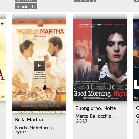
music (1)
Buongiorno, Notte
C
Marco Bellocchio
,
G
Bella Martha
2003
1
Sandra Nettelbeck
,
2001