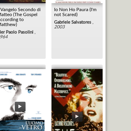
l Vangelo Secondo di
Io Non Ho Paura (I'm
atteo (The Gospel
not Scared)
ccording to
Gabriele Salvatores
,
atthew)
2003
ier Paolo Pasolini
,
964