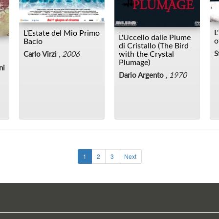
L
L'Estate del Mio Primo
L'Uccello dalle Piume
o
Bacio
di Cristallo (The Bird
with the Crystal
S
Carlo Virzì
,
2006
Plumage)
ni
Dario Argento
,
1970
1
2
3
Next