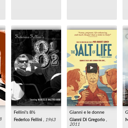
Fellini's 8½
Gianni e le donne
G
8
Federico Fellini
,
1963
Gianni Di Gregorio
,
M
2011