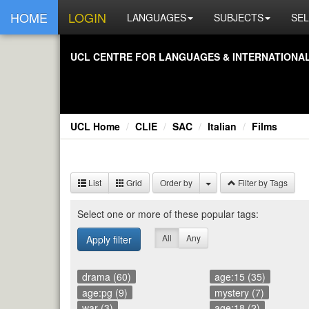
HOME
LOGIN
LANGUAGES
SUBJECTS
SEL
UCL CEN­TRE FOR LAN­GUAGES & IN­TER­NA­TIONAL 
UCL Home
CLIE
SAC
Italian
Films
List
Grid
Order by
Filter by Tags
Se­lect one or more of these pop­u­lar tags:
All
Any
Apply filter
drama (60)
age:15 (35)
age:pg (9)
mystery (7)
war (3)
age:18 (2)