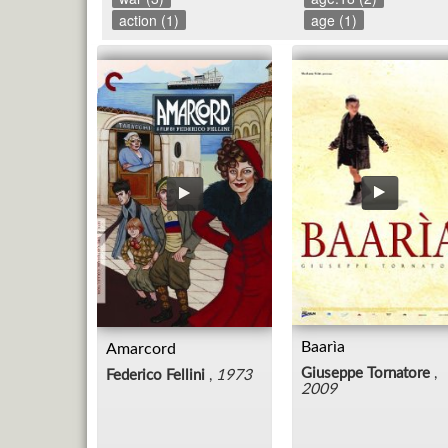
action (1)
age (1)
Baarìa
Amarcord
Giuseppe Tornatore
,
Federico Fellini
,
1973
2009