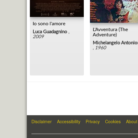
Io sono l'amore
L'Avventura (The
Luca Guadagnino
,
Adventure)
2009
Michelangelo Antonio
,
1960
Disclaimer
Accessibility
Privacy
Cookies
About