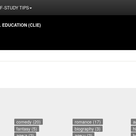
F-STUDY TIPS
ED­U­CA­TION (CLIE)
comedy (20)
romance (17)
a
fantasy (5)
biography (3)
h
age:a (2)
age:u (2)
h